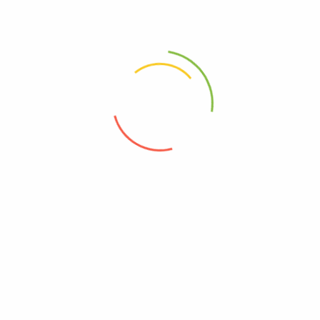
yDary. Caruciorul este răspunsul
ul cu materiale de calitate.
opii. Noi oferim carucioare de
3 in 1, sport si 2 in 1.
INFORMATII LEGALE
ANSPDCP
ANPC
T