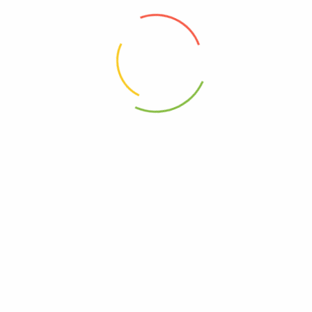
este necesar nu numai pentru bebeluși, ci si pentru tine,
deoarece te va elibera de inconvenientul de a purta poșeta.
Vei fi surprinsa de câte lucruri necesare se aduna pentru a
petrece timpul cu copilul afara.
Caracteristici:
– fabricata din tesatura textila cu fibre Bumbac.
– rezistenta la uzura.
– spatiu interior generos pentru o organizare cat mai buna.
– prevazuta cu bretea ajustabila pentru umar laterale.
– disponibila intr-o gama variata de culori.
– spalare manuala la 30 grade Celsius.